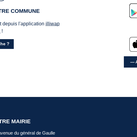
OTRE COMMUNE
ct depuis l'application
illiwap
e
!
he ?
— A
TRE MAIRIE
avenue du général de Gaulle