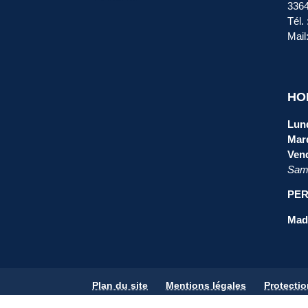
336
Tél.
Mail
HO
Lund
Mard
Vend
Same
PER
Mada
Plan du site
Mentions légales
Protecti