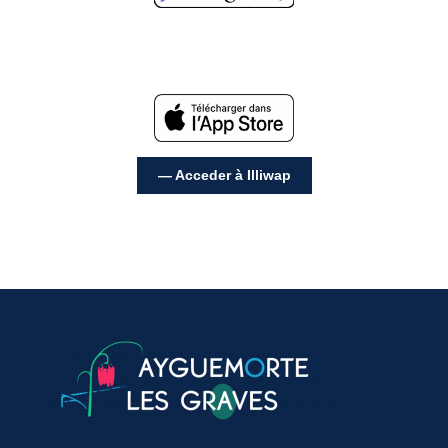
— Acceder à Illiwap