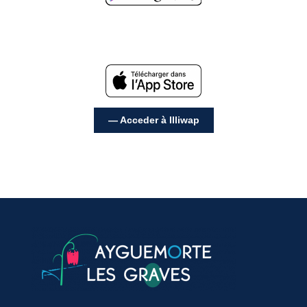
— Acceder à Illiwap