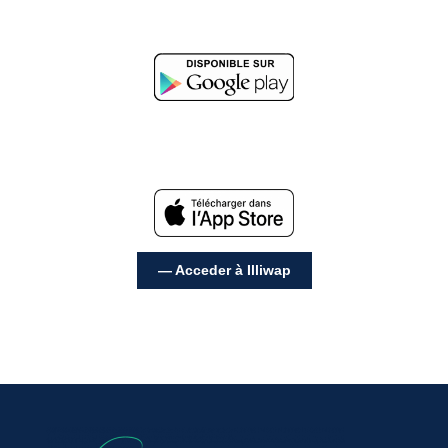
— Acceder à Illiwap