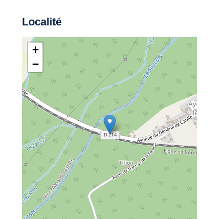
Localité
+
−