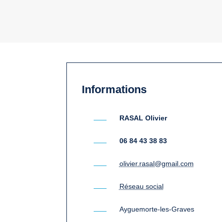
Informations
RASAL Olivier
06 84 43 38 83
olivier.rasal@gmail.com
Réseau social
Ayguemorte-les-Graves