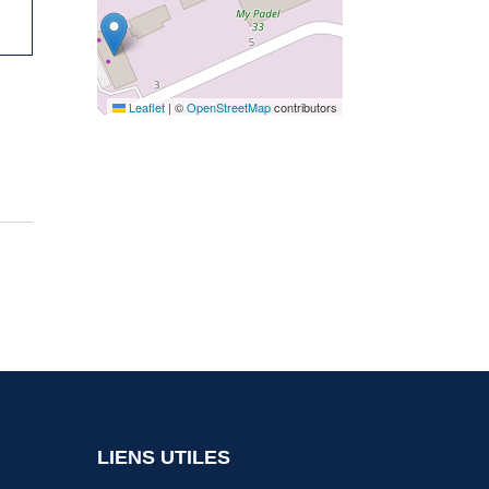
Leaflet
|
©
OpenStreetMap
contributors
LIENS UTILES