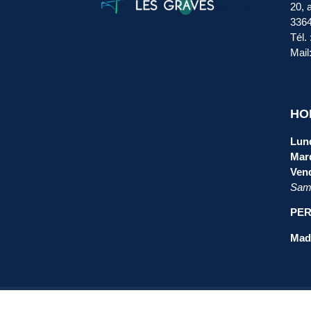
20, 
336
Tél.
Mail
HO
Lund
Mard
Vend
Same
PER
Mada
Plan du site
Mentions légales
Protecti