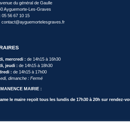
avenue du général de Gaulle
40 Ayguemorte-Les-Graves
 : 05 56 67 10 15
: contact@ayguemortelesgraves.fr
RAIRES
i, mercredi :
de 14h15 à 16h30
i, jeudi :
de 14h15 à 18h30
redi :
de 14h15 à 17h00
di, dimanche : Fermé
MANENCE MAIRIE :
me le maire reçoit tous les lundis de 17h30 à 20h sur rendez-vo
on des données personnelles
Espace élus