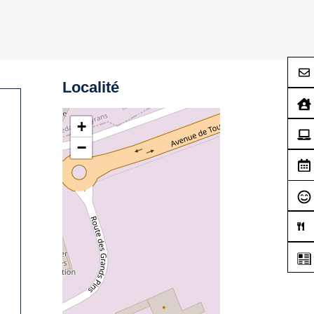
Localité
+
−