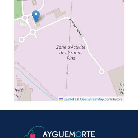
Leaflet
|
©
OpenStreetMap
contributors