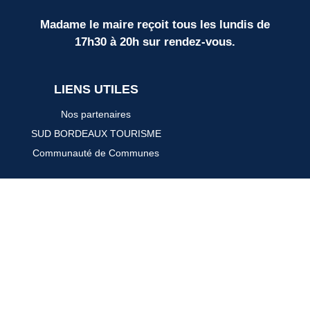
Madame le maire reçoit tous les lundis de
17h30 à 20h sur rendez-vous.
LIENS UTILES
Nos partenaires
SUD BORDEAUX TOURISME
Communauté de Communes
Plan du site
Mentions légales
Protection des données personnelles
Espace élus
Site développé avec ♥ par
Timecom
&
Samloorie