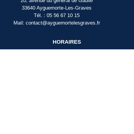
20, avenue du général de Gaulle
33640 Ayguemorte-Les-Graves
Tél. : 05 56 67 10 15
Mail: contact@ayguemortelesgraves.fr
HORAIRES
Lundi, mercredi :
de 14h15 à 16h30
Mardi, jeudi :
de 14h15 à 18h30
Vendredi :
de 14h15 à 17h00
Samedi, dimanche : Fermé
PERMANENCE MAIRIE :
Madame le maire reçoit tous les lundis de
17h30 à 20h sur rendez-vous.
LIENS UTILES