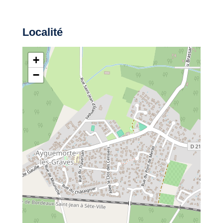
Localité
+
−